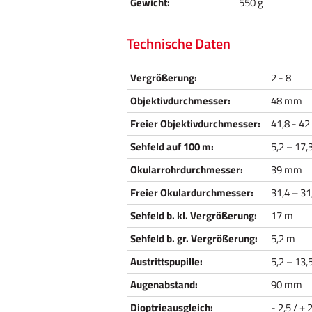
Gewicht:
550 g
Technische Daten
Vergrößerung:
2 - 8
Objektivdurchmesser:
48 mm
Freier Objektivdurchmesser:
41,8 - 4
Sehfeld auf 100 m:
5,2 – 17
Okularrohrdurchmesser:
39 mm
Freier Okulardurchmesser:
31,4 – 3
Sehfeld b. kl. Vergrößerung:
17 m
Sehfeld b. gr. Vergrößerung:
5,2 m
Austrittspupille:
5,2 – 13
Augenabstand:
90 mm
Dioptrieausgleich:
- 2,5 / + 