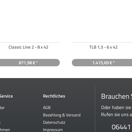
Classic Line 2 - 8 x 42
TLB 1,5 - 6 x 42
871,98 € *
1.415,69 € *
Brauchen S
 Service
Rechtliches
Oder haben sie
ter
AGB
Rufen sie uns a
Bezahlung & Versand
n
Datenschutz
06441
ehmen
Impressum