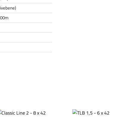
tivebene)
100m