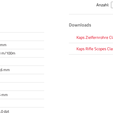
Anzahl:
Downloads
Kaps Zielfernrohre Cl
2 mm
Kaps Rifle Scopes Cla
,3 m/100m
1,6 mm
,5 mm
2,0 dpt