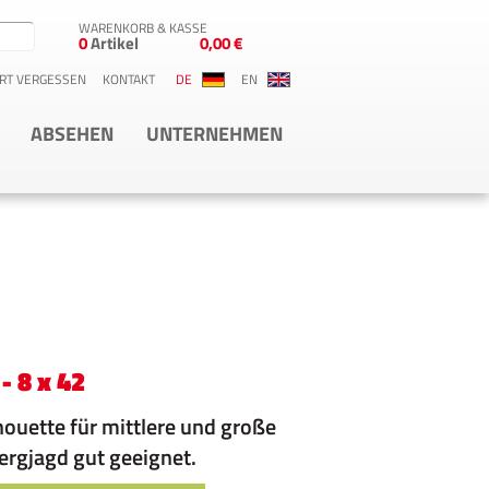
WARENKORB & KASSE
0
Artikel
0,00 €
RT VERGESSEN
KONTAKT
DE
EN
ABSEHEN
UNTERNEHMEN
- 8 x 42
lhouette für mittlere und große
ergjagd gut geeignet.