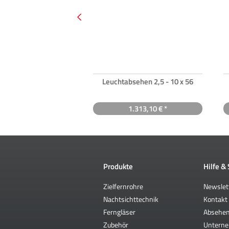
Leuchtabsehen 2,5 - 10 x 56
1.313,10 € *
Produkte
Hilfe &
Zielfernrohre
Newslet
Nachtsichttechnik
Kontakt
Ferngläser
Absehe
Zubehör
Untern