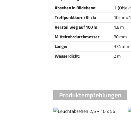
Absehen in Bildebene:
1. (Objek
Treffpunktkorr./Klick:
10 mm/
Verstellweg auf 100 m:
1,8 m
Mittelrohrdurchmesser:
30 mm
Länge:
334 mm
Wasserdicht:
2 m
Produktempfehlungen