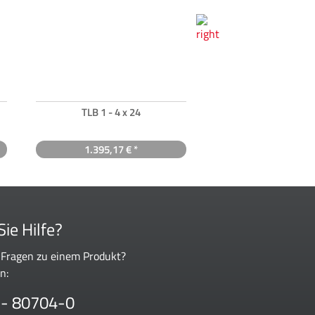
TLB 1 - 4 x 24
Leuchtabsehen 8
1.395,17 € *
1.072,03 € 
ie Hilfe?
 Fragen zu einem Produkt?
n:
 - 80704-0