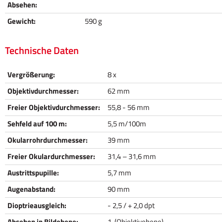
Absehen:
Gewicht:
590 g
Technische Daten
Vergrößerung:
8 x
Objektivdurchmesser:
62 mm
Freier Objektivdurchmesser:
55,8 - 56 mm
Sehfeld auf 100 m:
5,5 m/100m
Okularrohrdurchmesser:
39 mm
Freier Okulardurchmesser:
31,4 – 31,6 mm
Austrittspupille:
5,7 mm
Augenabstand:
90 mm
Dioptrieausgleich:
- 2,5 / + 2,0 dpt
Absehen in Bildebene:
1. (Objektivebene)