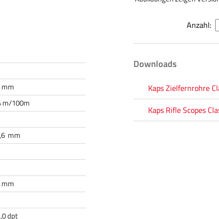
Anzahl:
Downloads
6 mm
Kaps Zielfernrohre Cl
,4 m/100m
Kaps Rifle Scopes Cla
1,6 mm
,4 mm
2,0 dpt