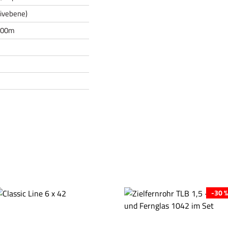
tivebene)
100m
-30 %