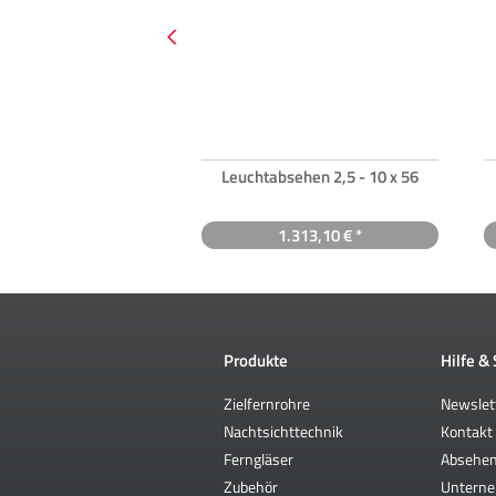
Leuchtabsehen 2,5 - 10 x 56
1.313,10 € *
Produkte
Hilfe &
Zielfernrohre
Newslet
Nachtsichttechnik
Kontakt
Ferngläser
Absehe
Zubehör
Untern