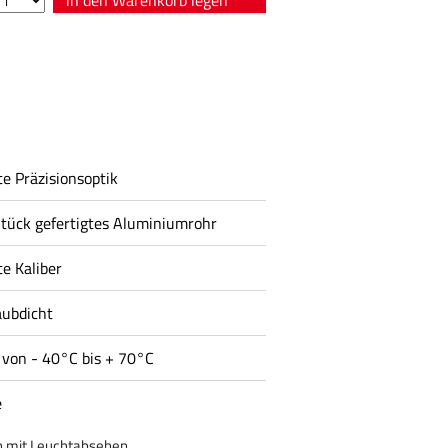
e Präzisionsoptik
Stück gefertigtes Aluminiumrohr
te Kaliber
aubdicht
von - 40°C bis + 70°C
e
mit Leuchtabsehen.