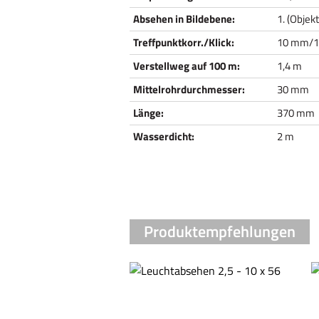
Absehen in Bildebene:
1. (Objek
Treffpunktkorr./Klick:
10 mm/
Verstellweg auf 100 m:
1,4 m
Mittelrohrdurchmesser:
30 mm
Länge:
370 mm
Wasserdicht:
2 m
Produktempfehlungen