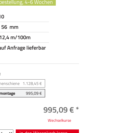
bestellung, 4-6 Wochen
10
- 56 mm
 12,4 m/100m
auf Anfrage lieferbar
:
menschiene
1.128,45 €
montage
995,09 €
995,09 € *
Wechselkurse