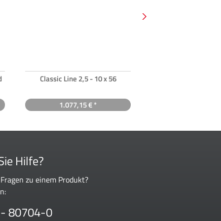
d
Classic Line 2,5 - 10 x 56
Classic Line 2 - 
1.077,15 € *
871,98 € *
ie Hilfe?
 Fragen zu einem Produkt?
n:
 - 80704-0