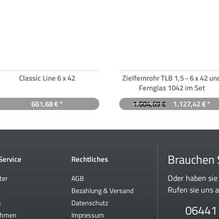
Classic Line 6 x 42
Zielfernrohr TLB 1,5 - 6 x 42 un
Fernglas 1042 im Set
661,68 € *
1.604,69 €
1.127,42 € *
Brauchen S
 Service
Rechtliches
Oder haben sie
ter
AGB
Rufen sie uns a
Bezahlung & Versand
n
Datenschutz
06441
ehmen
Impressum