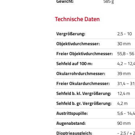
Gewicht:
585 g
Technische Daten
Vergrößerung:
2,5 - 10
Objektivdurchmesser:
30 mm
Freier Objektivdurchmesser:
55,8 - 5
Sehfeld auf 100 m:
4,2 – 12
Okularrohrdurchmesser:
39 mm
Freier Okulardurchmesser:
31,4 – 3
Sehfeld b. kl. Vergrößerung:
12,4 m
Sehfeld b. gr. Vergrößerung:
4,2 m
Austrittspupille:
5,6 - 14
Augenabstand:
90 mm
Dioptrieausgleich:
- 2,5 / + 