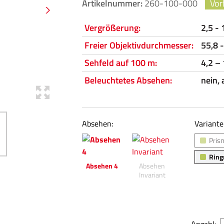
Artikelnummer:
260-100-000
Vor
Vergrößerung:
2,5 - 
Freier Objektivdurchmesser:
55,8 
Sehfeld auf 100 m:
4,2 –
Beleuchtetes Absehen:
nein, 
Absehen:
Variante
Pris
Ring
Absehen 4
Absehen
Invariant