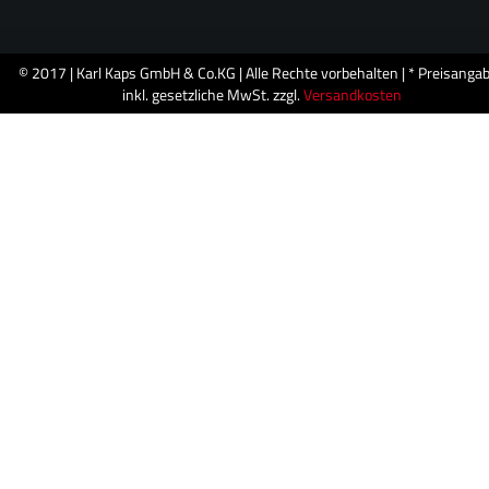
© 2017 | Karl Kaps GmbH & Co.KG | Alle Rechte vorbehalten | * Preisanga
inkl. gesetzliche MwSt. zzgl.
Versandkosten