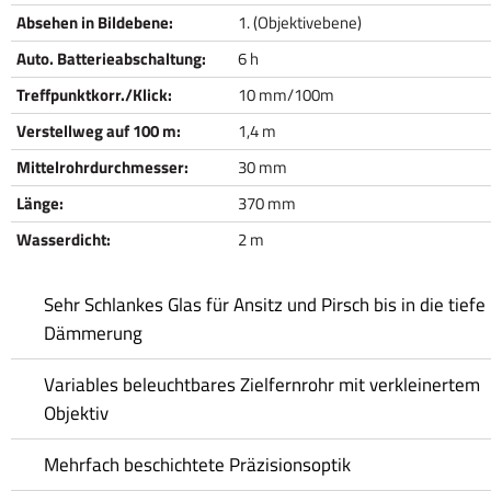
Absehen in Bildebene:
1. (Objektivebene)
Auto. Batterieabschaltung:
6 h
Treffpunktkorr./Klick:
10 mm/100m
Verstellweg auf 100 m:
1,4 m
Mittelrohrdurchmesser:
30 mm
Länge:
370 mm
Wasserdicht:
2 m
Sehr Schlankes Glas für Ansitz und Pirsch bis in die tiefe
Dämmerung
Variables beleuchtbares Zielfernrohr mit verkleinertem
Objektiv
Mehrfach beschichtete Präzisionsoptik