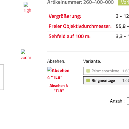
Artikelnummer:
260-400-000
Vor
Vergrößerung:
3 - 12
Freier Objektivdurchmesser:
55,8 
Sehfeld auf 100 m:
3,3 -
Absehen:
Variante:
Prismenschiene
1.6
Ringmontage
1.4
Absehen 4
"TLB"
Anzahl: