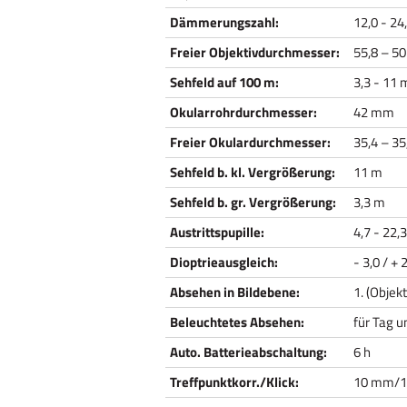
Dämmerungszahl:
12,0 - 24
Freier Objektivdurchmesser:
55,8 – 5
Sehfeld auf 100 m:
3,3 - 11
Okularrohrdurchmesser:
42 mm
Freier Okulardurchmesser:
35,4 – 3
Sehfeld b. kl. Vergrößerung:
11 m
Sehfeld b. gr. Vergrößerung:
3,3 m
Austrittspupille:
4,7 - 22
Dioptrieausgleich:
- 3,0 / + 
Absehen in Bildebene:
1. (Objek
Beleuchtetes Absehen:
für Tag 
Auto. Batterieabschaltung:
6 h
Treffpunktkorr./Klick:
10 mm/