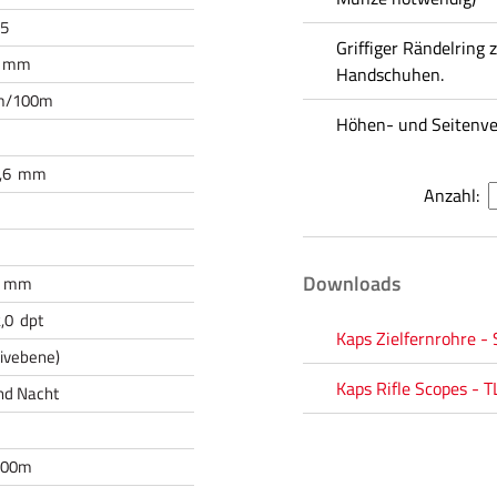
,5
Griffiger Rändelring
0 mm
Handschuhen.
 m/100m
Höhen- und Seitenve
5,6 mm
Anzahl:
Downloads
,3 mm
2,0 dpt
Kaps Zielfernrohre - 
tivebene)
Kaps Rifle Scopes - T
und Nacht
100m