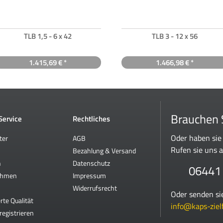
TLB 1,5 - 6 x 42
TLB 3 - 12 x 56
1.415,69 € *
1.466,98 € *
Brauchen S
 Service
Rechtliches
Oder haben sie
ter
AGB
Rufen sie uns a
Bezahlung & Versand
n
Datenschutz
06441
ehmen
Impressum
Widerrufsrecht
Oder senden si
rte Qualität
info@kaps-ziel
registrieren