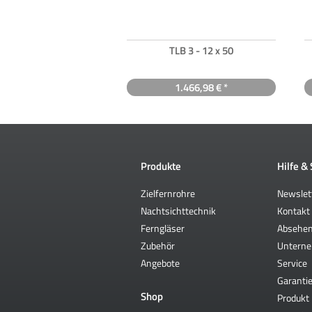
TLB 3 - 12 x 50
1.466,98 € *
Produkte
Hilfe &
Zielfernrohre
Newslet
Nachtsichttechnik
Kontakt
Ferngläser
Absehe
Zubehör
Untern
Angebote
Service
Garantie
Shop
Produkt 