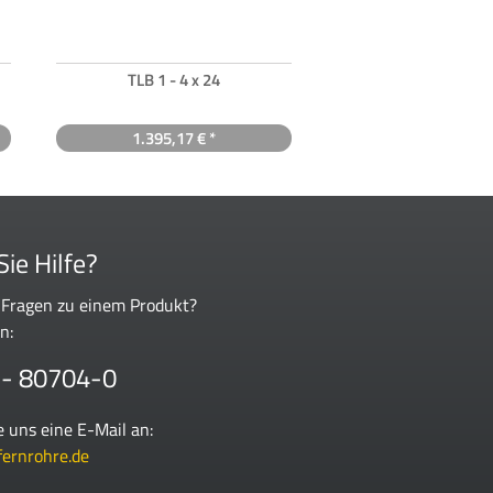
TLB 1 - 4 x 24
Zielfernrohr TLB 1,5 -
Fernglas 1042 i
1.395,17 € *
1.604,69 €
1.127
ie Hilfe?
 Fragen zu einem Produkt?
n:
 - 80704-0
e uns eine E-Mail an:
fernrohre.de